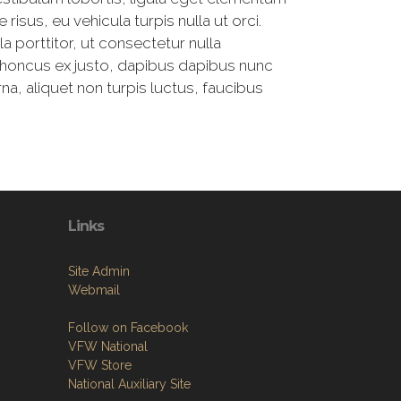
 risus, eu vehicula turpis nulla ut orci.
la porttitor, ut consectetur nulla
honcus ex justo, dapibus dapibus nunc
urna, aliquet non turpis luctus, faucibus
Links
Site Admin
Webmail
Follow on Facebook
VFW National
VFW Store
National Auxiliary Site