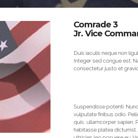
Comrade 3
Jr. Vice Comman
Duis iaculis neque non ligul
Integer sed congue est. N
consectetur justo et gravid
Suspendisse potenti. Nunc 
vulputate finibus odio. Pe
quis, ullamcorper sapien. P
habitasse platea dictumst
ultricies leo posuere eu. 