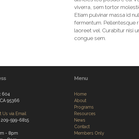
viverra, sem tortor molestie
Etiam pulvinar massa id nul
fermentum. Pellentesque r
laoreet vel. Curabitur nisi 
congue sem.
ess
Menu
x 604
Home
 CA 95366
About
Programs
 Us via Email
Resources
 209-599-6815
News
Contact
pm - 8pm
Members Only