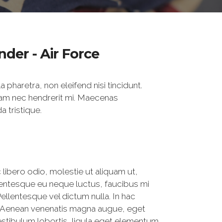
der - Air Force
a pharetra, non eleifend nisi tincidunt.
am nec hendrerit mi. Maecenas
a tristique.
libero odio, molestie ut aliquam ut,
llentesque eu neque luctus, faucibus mi
ellentesque vel dictum nulla. In hac
. Aenean venenatis magna augue, eget
Vestibulum lobortis, ligula eget elementum