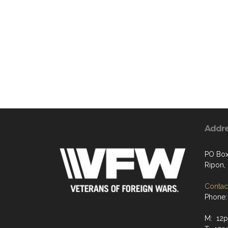
Addr
PO Bo
Ripon,
Contact
Phone:
M: 12